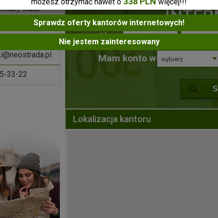
338 PLN
możesz otrzymać nawet o
więcej!!!
miany walut
INTE
Sprawdz oferty kantorów internetowych!
olskiego 77, 16-
Chcę
Suwałki
kupić
Nie jestem zainteresowany
i@neostrada.pl
Mam konto w
wybierz
5-33-22
S
Lokalizacja kantoru