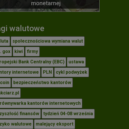
monetarnej
agi walutowe
luta
społecznościowa wymiana walut
. gox
kiwi
firmy
ropejski Bank Centralny (EBC)
ustawa
ntory internetowe
PLN
cykl podwyżek
tcoin
bezpieczeństwo kantorów
nkciarz.pl
równywarka kantorów internetowych
zyszłość finansów
tydzień 04-08 września
zyko walutowe
malejący eksport