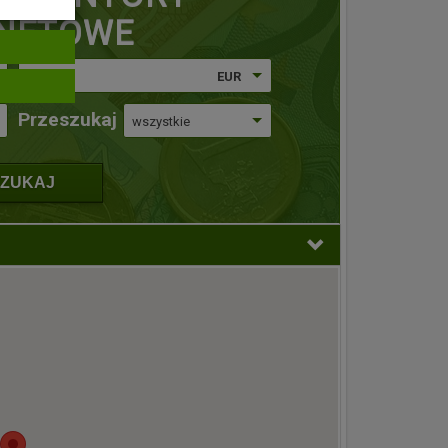
RNETOWE
Euro
EUR
Przeszukaj
wszystkie
ZUKAJ