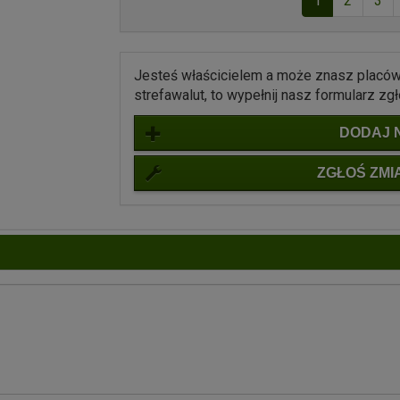
1
2
3
Jesteś właścicielem a może znasz placówk
strefawalut, to wypełnij nasz formularz z
DODAJ 
ZGŁOŚ ZMI