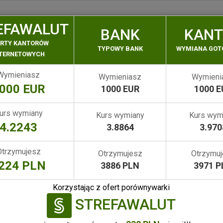
EFAWALUT
BANK
KANT
ERTY KANTORÓW
KANTORY
TYPOWY BANK
WYMIANA GO
NTERNETOWYCH
STACJONARNE
Wymieniasz
Wymieniasz
Wymieni
000 EUR
1000 EUR
1000 E
urs wymiany
Kurs wymiany
Kurs wym
4.2243
3.8864
3.970
Otrzymujesz
Otrzymujesz
Otrzymu
224 PLN
3886 PLN
3971 P
Kantor wymiany walut
Korzystając z ofert porównywarki
STREFAWALUT
WYSZUKA