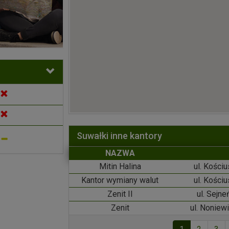
Suwałki inne kantory
NAZWA
Mitin Halina
ul. Kości
Kantor wymiany walut
ul. Kości
Zenit II
ul. Sejn
Zenit
ul. Noniew