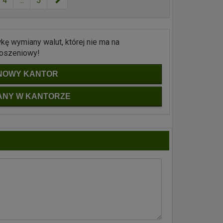
4
...
5
ę wymiany walut, której nie ma na
głoszeniowy!
NOWY KANTOR
ANY W KANTORZE