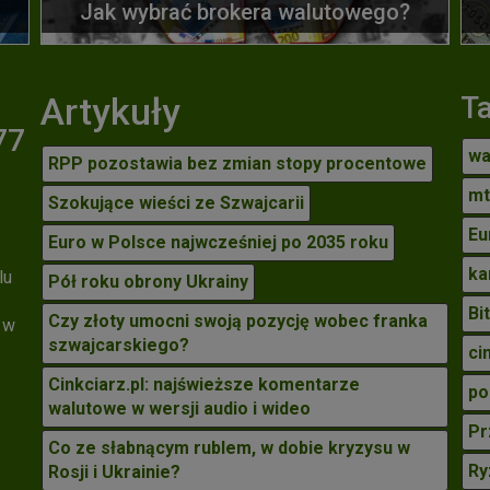
Jak wybrać brokera walutowego?
Artykuły
T
77
wa
RPP pozostawia bez zmian stopy procentowe
mt
Szokujące wieści ze Szwajcarii
Eu
Euro w Polsce najwcześniej po 2035 roku
ka
lu
Pół roku obrony Ukrainy
Bi
Czy złoty umocni swoją pozycję wobec franka
 w
szwajcarskiego?
ci
Cinkciarz.pl: najświeższe komentarze
po
walutowe w wersji audio i wideo
Pr
Co ze słabnącym rublem, w dobie kryzysu w
Ry
Rosji i Ukrainie?