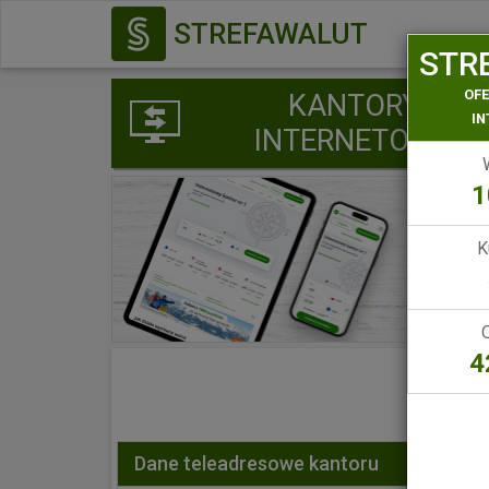
STREFAWALUT
STR
OF
KANTORY
I
INTERNETOWE
1
K
4
Dane teleadresowe kantoru