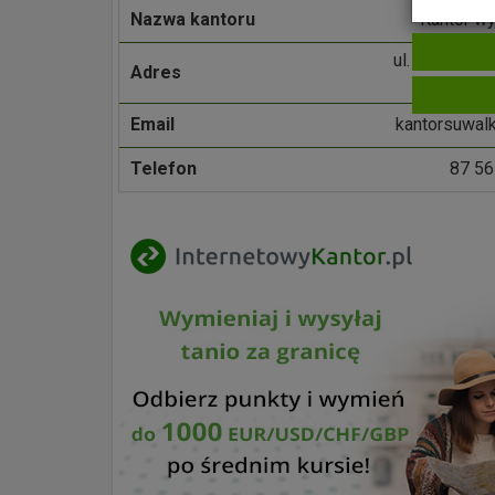
Nazwa kantoru
Kantor wy
ul. Wojska P
Adres
400 
Email
kantorsuwalk
Telefon
87 56