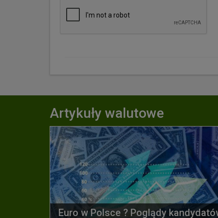
Artykuły walutowe
Euro w Polsce ? Poglądy kandydató