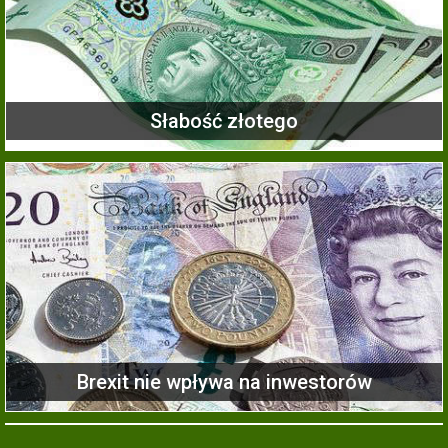
Słabość złotego
Brexit nie wpływa na inwestorów
Grecy: euro za cenę wyrzeczeń