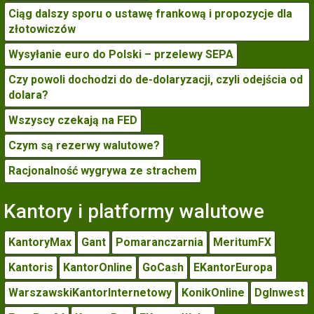
Ciąg dalszy sporu o ustawę frankową i propozycje dla
złotowiczów
Wysyłanie euro do Polski – przelewy SEPA
Czy powoli dochodzi do de-dolaryzacji, czyli odejścia od
dolara?
Wszyscy czekają na FED
Czym są rezerwy walutowe?
Racjonalność wygrywa ze strachem
Kantory i platformy walutowe
KantoryMax
Gant
Pomaranczarnia
MeritumFX
Kantoris
KantorOnline
GoCash
EKantorEuropa
WarszawskiKantorInternetowy
KonikOnline
DgInwest