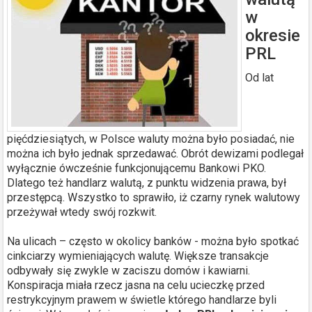
w
okresie
PRL
Od lat
pięćdziesiątych, w Polsce waluty można było posiadać, nie
można ich było jednak sprzedawać. Obrót dewizami podlegał
wyłącznie ówcześnie funkcjonującemu Bankowi PKO.
Dlatego też handlarz walutą, z punktu widzenia prawa, był
przestępcą. Wszystko to sprawiło, iż czarny rynek walutowy
przeżywał wtedy swój rozkwit.
Na ulicach – często w okolicy banków - można było spotkać
cinkciarzy wymieniających walutę. Większe transakcje
odbywały się zwykle w zaciszu domów i kawiarni.
Konspiracja miała rzecz jasna na celu ucieczkę przed
restrykcyjnym prawem w świetle którego handlarze byli