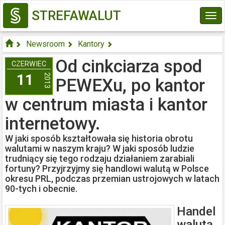
STREFAWALUT
Tog
navi
Newsroom
Kantory
Od cinkciarza spod PEWEXu, po ...
Od cinkciarza spod
CZERWIEC
11
2013
PEWEXu, po kantor
w centrum miasta i kantor
internetowy.
W jaki sposób kształtowała się historia obrotu
walutami w naszym kraju? W jaki sposób ludzie
trudniący się tego rodzaju działaniem zarabiali
fortuny? Przyjrzyjmy się handlowi walutą w Polsce
okresu PRL, podczas przemian ustrojowych w latach
90-tych i obecnie.
Handel
walutą