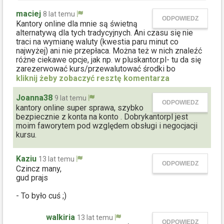
maciej
8 lat temu
ODPOWIEDZ
Kantory online dla mnie są świetną
alternatywą dla tych tradycyjnych. Ani czasu się nie
traci na wymianę waluty (kwestia paru minut co
najwyżej) ani nie przepłaca. Można też w nich znaleźć
różne ciekawe opcje, jak np. w pluskantor.pl- tu da się
zarezerwować kurs/przewalutować środki bo
aktualnym a później uregulować wpływ do kantoru.
Joanna38
9 lat temu
ODPOWIEDZ
kantory online super sprawa, szybko
bezpiecznie z konta na konto . Dobrykantorpl jest
moim faworytem pod względem obsługi i negocjacji
kursu.
Kaziu
13 lat temu
ODPOWIEDZ
Czincz many,
gud prajs
- To było cuś ;)
walkiria
13 lat temu
ODPOWIEDZ