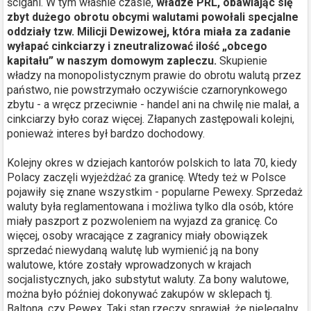
ścigani. W tym właśnie czasie,
władze PRL, obawiając się
zbyt dużego obrotu obcymi walutami powołali specjalne
oddziały tzw. Milicji Dewizowej, która miała za zadanie
wyłapać cinkciarzy i zneutralizować ilość „obcego
kapitału” w naszym domowym zapleczu.
Skupienie
władzy na monopolistycznym prawie do obrotu walutą przez
państwo, nie powstrzymało oczywiście czarnorynkowego
zbytu - a wręcz przeciwnie - handel ani na chwilę nie malał, a
cinkciarzy było coraz więcej. Złapanych zastępowali kolejni,
ponieważ interes był bardzo dochodowy.
Kolejny okres w dziejach kantorów polskich to lata 70, kiedy
Polacy zaczęli wyjeżdżać za granicę. Wtedy też w Polsce
pojawiły się znane wszystkim - popularne Pewexy. Sprzedaż
waluty była reglamentowana i możliwa tylko dla osób, które
miały paszport z pozwoleniem na wyjazd za granicę. Co
więcej, osoby wracające z zagranicy miały obowiązek
sprzedać niewydaną walutę lub wymienić ją na bony
walutowe, które zostały wprowadzonych w krajach
socjalistycznych, jako substytut waluty. Za bony walutowe,
można było później dokonywać zakupów w sklepach tj.
Baltona, czy Pewex. Taki stan rzeczy sprawiał, że nielegalny