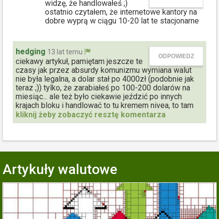
widzę, że handlowałeś ;)
ostatnio czytałem, że internetowe kantory na
dobre wyprą w ciągu 10-20 lat te stacjonarne
hedging
13 lat temu
ODPOWIEDZ
ciekawy artykuł, pamiętam jeszcze te
czasy jak przez absurdy komunizmu wymiana walut
nie była legalna, a dolar stał po 4000zł (podobnie jak
teraz ;)) tylko, że zarabiałeś po 100-200 dolarów na
miesiąc... ale też było ciekawie jeździć po innych
krajach bloku i handlować to tu kremem nivea, to tam
zegarkami i kalkulatorami... nic tego mi nie odbierze
Artykuły walutowe