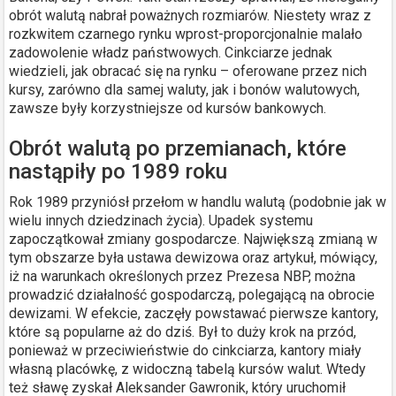
obrót walutą nabrał poważnych rozmiarów. Niestety wraz z
rozkwitem czarnego rynku wprost-proporcjonalnie malało
zadowolenie władz państwowych. Cinkciarze jednak
wiedzieli, jak obracać się na rynku – oferowane przez nich
kursy, zarówno dla samej waluty, jak i bonów walutowych,
zawsze były korzystniejsze od kursów bankowych.
Obrót walutą po przemianach, które
nastąpiły po 1989 roku
Rok 1989 przyniósł przełom w handlu walutą (podobnie jak w
wielu innych dziedzinach życia). Upadek systemu
zapoczątkował zmiany gospodarcze. Największą zmianą w
tym obszarze była ustawa dewizowa oraz artykuł, mówiący,
iż na warunkach określonych przez Prezesa NBP, można
prowadzić działalność gospodarczą, polegającą na obrocie
dewizami. W efekcie, zaczęły powstawać pierwsze kantory,
które są popularne aż do dziś. Był to duży krok na przód,
ponieważ w przeciwieństwie do cinkciarza, kantory miały
własną placówkę, z widoczną tabelą kursów walut. Wtedy
też sławę zyskał Aleksander Gawronik, który uruchomił