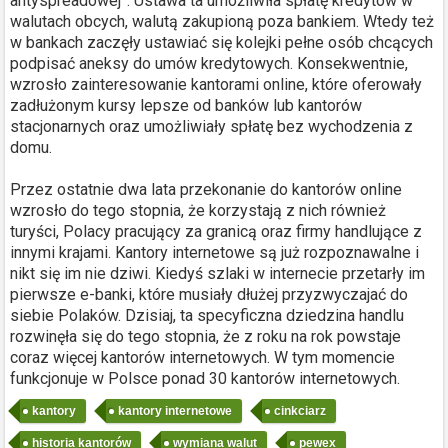
antyspreadowej”. Ustawa ta umożliwiła spłatę kredytów w
walutach obcych, walutą zakupioną poza bankiem. Wtedy też
w bankach zaczęły ustawiać się kolejki pełne osób chcących
podpisać aneksy do umów kredytowych. Konsekwentnie,
wzrosło zainteresowanie kantorami online, które oferowały
zadłużonym kursy lepsze od banków lub kantorów
stacjonarnych oraz umożliwiały spłatę bez wychodzenia z
domu.
Przez ostatnie dwa lata przekonanie do kantorów online
wzrosło do tego stopnia, że korzystają z nich również
turyści, Polacy pracujący za granicą oraz firmy handlujące z
innymi krajami. Kantory internetowe są już rozpoznawalne i
nikt się im nie dziwi. Kiedyś szlaki w internecie przetarły im
pierwsze e-banki, które musiały dłużej przyzwyczajać do
siebie Polaków. Dzisiaj, ta specyficzna dziedzina handlu
rozwinęła się do tego stopnia, że z roku na rok powstaje
coraz więcej kantorów internetowych. W tym momencie
funkcjonuje w Polsce ponad 30 kantorów internetowych.
kantory
kantory internetowe
cinkciarz
historia kantorów
wymiana walut
pewex