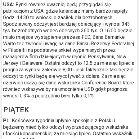
USA:
Rynki również uważniej będą przyglądać się
publikacjom z USA, gdzie kalendarz mamy bardzo napięty.
Godz. 14:30 to wnioski o zasiłek dla bezrobotnych.
Spodziewany odczyt jest bardziej obiecujący i wynosi 343
tys. bezrobotnych wobec obecnych 360 tys. O 16:00 będzie
miało miejsce wystąpienie prezesa FED, Bena Bernanke.
Warto też zwrócić uwagę na dane Banku Rezerwy Federalnej
w Filadelfii na podstawie ankiet wypełnianych przez
managerów firm działających w rejonie Pensylwanii, New
Jersey i Delaware. Ostatni odczyt to 12,5 za miesiąc lipiec a
prognoza wynosi zaledwie 8,00 i jeśli faktycznie taki będzie
odczyt to rynki będą się wycofywać z dolara. Za miesiąc
czerwiec ukażą się dane wskaźnika Conference Board, które
również wskazywałby na umocnienie USD gdyż prognoza
wynosi 0,3% a poprzednio było tylko 0,1%.
PIĄTEK
PL:
Końcówka tygodnia upłynie spokojnie z Polski i
będziemy mieć tylko odczyt wyprzedzającego wskaźnika
ufności konsumenckiej za miesiąc lipiec. Ostatnio wskaźnik