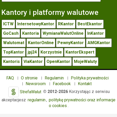
Kantory i platformy walutowe
ICTW
InternetowyKantor
RKantor
BestEkantor
GoCash
Kantoria
WymianaWalutOnline
InKantor
Walutomat
KantorOnline
PewnyKantor
AMGKantor
TopKantor
jpj24
Korzystnie
KantorEkspert
Kantoris
ViaKantor
OpenKantor
MojeWaluty
FAQ
O stronie
Regulamin
Polityka prywatności
Newsroom
Facebook
Kontakt
StrefaWalut
© 2012-2026
Korzystając z serwisu
akceptacjesz
regulamin
,
politykę prywatności oraz informacje
o cookies
.