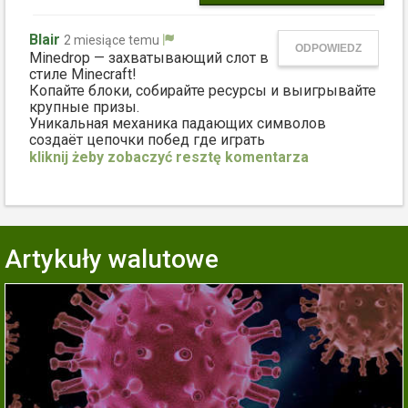
Blair
2 miesiące temu
ODPOWIEDZ
Minedrop — захватывающий слот в
стиле Minecraft!
Копайте блоки, собирайте ресурсы и выигрывайте
крупные призы.
Уникальная механика падающих символов
создаёт цепочки побед где играть
в майндроп -
https://subscribe.ru/group/lara/19469093 -.
Погрузитесь в пиксельный мир приключений и
богатств!
Artykuły walutowe