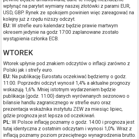
wpłynąć na parytet wymiany naszej złotówki z parami EUR,
USD, GBP. Rynek ze spokojem powinien więc zareagować na
kolejny już z rzędu niższy odczyt.
EU:
W strefie euro kalendarz będzie prawie martwym
okresem jedynie na godz 17:00 zaplanowane zostało
wystąpienia członka ECB.
WTOREK
Wtorek upłynie pod znakiem odczytów o inflacji zarówno z
Polski jak i strefy euro.
EU:
Na publikację Eurostatu oczekiwać będziemy o godz.
11:00. Poprzedni odczyt wynosił 1,4% a aktualne prognozy
wskazują 1,6%. Mniej istotnym wydarzeniem będzie
publikacja (godz. 11:00) danych wyrównanych sezonowo o
bilansie handlu zagranicznego w strefie euro oraz
prezentacja wskaźnika instytutu ZEW za miesiąc lipiec,
gdzie prognoza jest lepsza od oczekiwań.
PL:
W Polsce inflację poznamy o godz. 14:00 i prognoza jest
tutaj identyczna z ostatnim odczytam i wynosi 1,0%. Wraz z
inflacją poznamy poziom przeciętnego wynagrodzenia brutto.