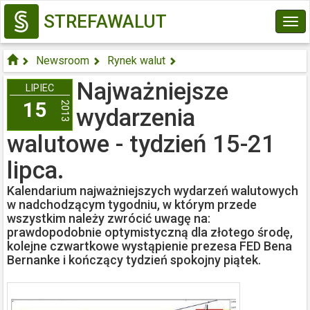
STREFAWALUT
Tog
navi
Newsroom
Rynek walut
Najważniejsze wydarzenia walut...
Najważniejsze
LIPIEC
15
2013
wydarzenia
walutowe - tydzień 15-21
lipca.
Kalendarium najważniejszych wydarzeń walutowych
w nadchodzącym tygodniu, w którym przede
wszystkim należy zwrócić uwagę na:
prawdopodobnie optymistyczną dla złotego środę,
kolejne czwartkowe wystąpienie prezesa FED Bena
Bernanke i kończący tydzień spokojny piątek.