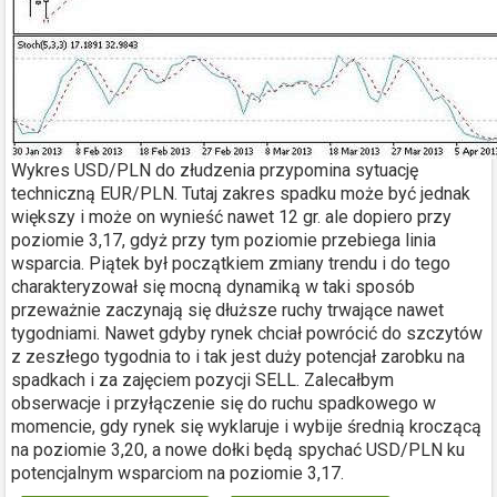
Wykres USD/PLN do złudzenia przypomina sytuację
techniczną EUR/PLN. Tutaj zakres spadku może być jednak
większy i może on wynieść nawet 12 gr. ale dopiero przy
poziomie 3,17, gdyż przy tym poziomie przebiega linia
wsparcia. Piątek był początkiem zmiany trendu i do tego
charakteryzował się mocną dynamiką w taki sposób
przeważnie zaczynają się dłuższe ruchy trwające nawet
tygodniami. Nawet gdyby rynek chciał powrócić do szczytów
z zeszłego tygodnia to i tak jest duży potencjał zarobku na
spadkach i za zajęciem pozycji SELL. Zalecałbym
obserwacje i przyłączenie się do ruchu spadkowego w
momencie, gdy rynek się wyklaruje i wybije średnią kroczącą
na poziomie 3,20, a nowe dołki będą spychać USD/PLN ku
potencjalnym wsparciom na poziomie 3,17.