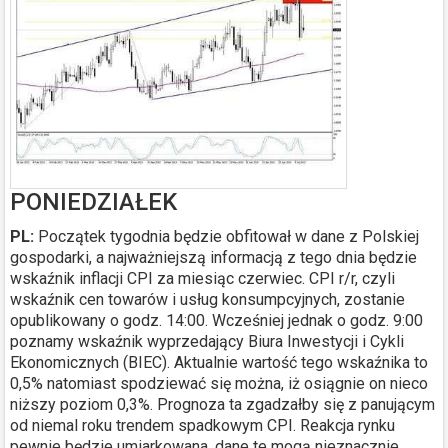
PONIEDZIAŁEK
PL:
Początek tygodnia będzie obfitował w dane z Polskiej
gospodarki, a najważniejszą informacją z tego dnia będzie
wskaźnik inflacji CPI za miesiąc czerwiec. CPI r/r, czyli
wskaźnik cen towarów i usług konsumpcyjnych, zostanie
opublikowany o godz. 14:00. Wcześniej jednak o godz. 9:00
poznamy wskaźnik wyprzedający Biura Inwestycji i Cykli
Ekonomicznych (BIEC). Aktualnie wartość tego wskaźnika to
0,5% natomiast spodziewać się można, iż osiągnie on nieco
niższy poziom 0,3%. Prognoza ta zgadzałby się z panującym
od niemal roku trendem spadkowym CPI. Reakcja rynku
pewnie będzie umiarkowana, dane te mogą nieznacznie