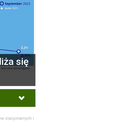
iża się
ów stacjonarnych i