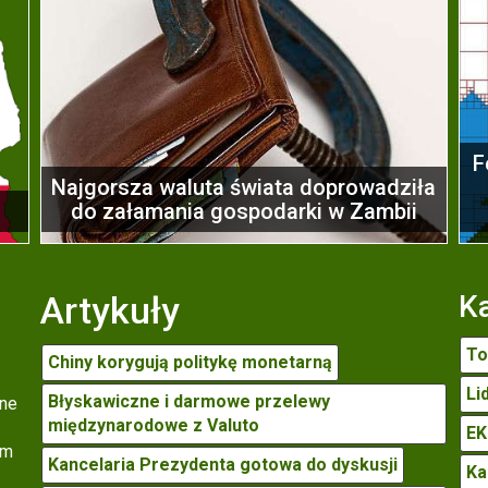
F
Najgorsza waluta świata doprowadziła
do załamania gospodarki w Zambii
Artykuły
Ka
To
Chiny korygują politykę monetarną
Li
Błyskawiczne i darmowe przelewy
one
międzynarodowe z Valuto
EK
em
Kancelaria Prezydenta gotowa do dyskusji
Ka