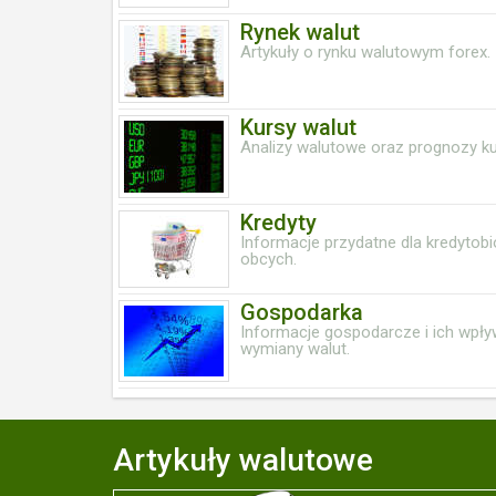
Rynek walut
Artykuły o rynku walutowym forex.
Kursy walut
Analizy walutowe oraz prognozy k
Kredyty
Informacje przydatne dla kredytob
obcych.
Gospodarka
Informacje gospodarcze i ich wpły
wymiany walut.
Artykuły walutowe