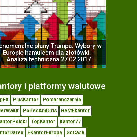
enomenalne plany Trumpa. Wybory w
Europie hamulcem dla złotówki. -
Analiza techniczna 27.02.2017
ntory i platformy walutowe
pFX
PlusKantor
Pomaranczarnia
derWalut
PolresAndCris
BestEkantor
antorPolski
TopKantor
Kantor77
ntorDarex
EKantorEuropa
GoCash