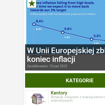
W Unii Europejskiej zbl
koniec inflacji
Opublikowano: 10 paź 2023
KATEGORIE
Kantory
Artykuły związane z branżą kantor
internetowych.