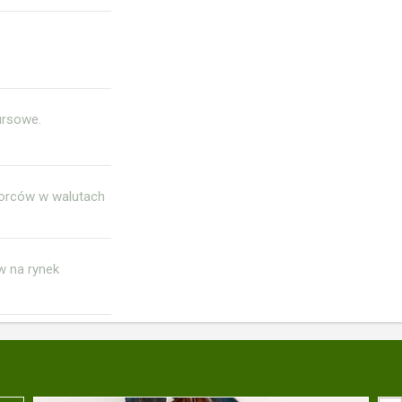
ursowe.
iorców w walutach
w na rynek