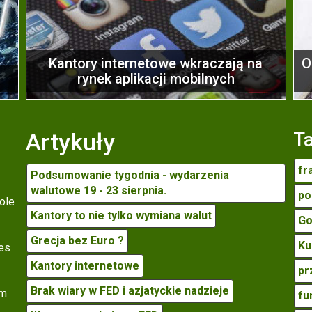
Kantory internetowe wkraczają na
O
rynek aplikacji mobilnych
Artykuły
T
fr
Podsumowanie tygodnia - wydarzenia
walutowe 19 - 23 sierpnia.
po
ole
Kantory to nie tylko wymiana walut
Go
Grecja bez Euro ?
Ku
res
Kantory internetowe
pr
Brak wiary w FED i azjatyckie nadzieje
ym
fu