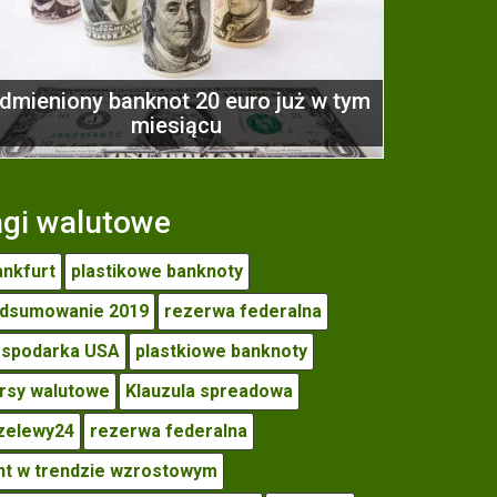
dmieniony banknot 20 euro już w tym
miesiącu
agi walutowe
ankfurt
plastikowe banknoty
dsumowanie 2019
rezerwa federalna
spodarka USA
plastkiowe banknoty
rsy walutowe
Klauzula spreadowa
zelewy24
rezerwa federalna
nt w trendzie wzrostowym