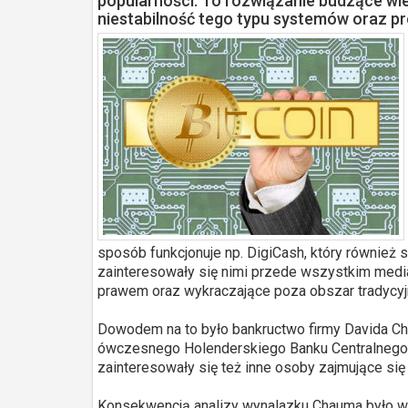
popularności. To rozwiązanie budzące wie
niestabilność tego typu systemów oraz p
sposób funkcjonuje np. DigiCash, który również 
zainteresowały się nimi przede wszystkim medi
prawem oraz wykraczające poza obszar tradycyjn
Dowodem na to było bankructwo firmy Davida Cha
ówczesnego Holenderskiego Banku Centralnego. Z
zainteresowały się też inne osoby zajmujące s
Konsekwencją analizy wynalazku Chauma było wp