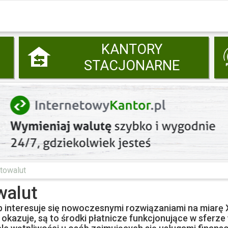
KANTORY
STACJONARNE
ptowalut
walut
interesuje się nowoczesnymi rozwiązaniami na miarę XXI
 okazuje, są to środki płatnicze funkcjonujące w sferze 