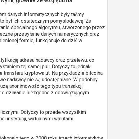
owymi, głównie ze względu na
iem danych informatycznych były taśmy
kto był ich ostatecznym pomysłodawcą. Za
anie specjalnego algorytmu, stworzonego przez
ieczne przesyłanie danych numerycznych oraz
enionej formie, funkcjonuje do dziś w
tyfikację adresu nadawcy oraz przelewu, co
taniem tej samej puli. Dotyczy to jednak
transferu kryptowalut. Na przykładzie bitcoina
we nadawcy nie są udostępniane. W podobny
dużą anonimowość tego typu transakcji,
t o działanie niezgodne z obowiązującym
blicznymi. Dotyczy to przede wszystkim
 instytucji, wirtualnymi walutami
Dokonało tego w 2008 roku trzech informatyków