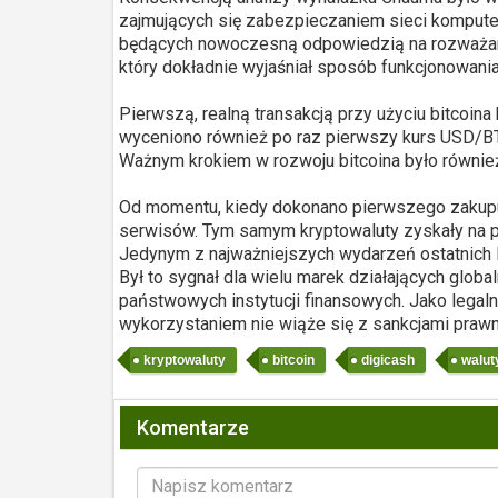
zajmujących się zabezpieczaniem sieci komputer
będących nowoczesną odpowiedzią na rozważania 
który dokładnie wyjaśniał sposób funkcjonowania
Pierwszą, realną transakcją przy użyciu bitcoi
wyceniono również po raz pierwszy kurs USD/BTC
Ważnym krokiem w rozwoju bitcoina było również
Od momentu, kiedy dokonano pierwszego zakupu
serwisów. Tym samym kryptowaluty zyskały na po
Jedynym z najważniejszych wydarzeń ostatnich l
Był to sygnał dla wielu marek działających glob
państwowych instytucji finansowych. Jako legaln
wykorzystaniem nie wiąże się z sankcjami prawn
kryptowaluty
bitcoin
digicash
walut
Komentarze