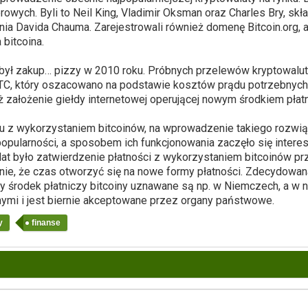
owych. Byli to Neil King, Vladimir Oksman oraz Charles Bry, sk
Davida Chauma. Zarejestrowali również domenę Bitcoin.org, a ju
 bitcoina.
na był zakup… pizzy w 2010 roku. Próbnych przelewów kryptowalu
, który oszacowano na podstawie kosztów prądu potrzebnych do
 założenie giełdy internetowej operującej nowym środkiem płat
 z wykorzystaniem bitcoinów, na wprowadzenie takiego rozwią
pularności, a sposobem ich funkcjonowania zaczęło się interes
at było zatwierdzenie płatności z wykorzystaniem bitcoinów prz
alnie, że czas otworzyć się na nowe formy płatności. Zdecydowan
y środek płatniczy bitcoiny uznawane są np. w Niemczech, a w n
ymi i jest biernie akceptowane przez organy państwowe.
y
finanse