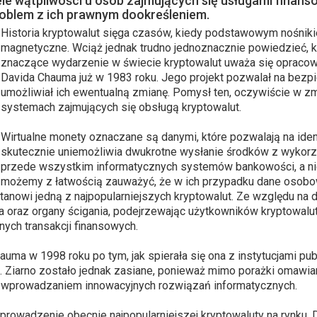
le wątpliwości u osób zajmujących się usługami finans
roblem z ich prawnym dookreśleniem.
Historia kryptowalut sięga czasów, kiedy podstawowym nośnik
magnetyczne. Wciąż jednak trudno jednoznacznie powiedzieć, 
znaczące wydarzenie w świecie kryptowalut uważa się opracow
Davida Chauma już w 1983 roku. Jego projekt pozwalał na bezp
umożliwiał ich ewentualną zmianę. Pomysł ten, oczywiście w zmi
systemach zajmujących się obsługą kryptowalut.
Wirtualne monety oznaczane są danymi, które pozwalają na iden
skutecznie uniemożliwia dwukrotne wysłanie środków z wykorzys
przede wszystkim informatycznych systemów bankowości, a nie 
możemy z łatwością zauważyć, że w ich przypadku dane osobo
stanowi jedną z najpopularniejszych kryptowalut. Ze względu na 
a oraz organy ścigania, podejrzewając użytkowników kryptowalu
ych transakcji finansowych.
uma w 1998 roku po tym, jak spierała się ona z instytucjami pu
iarno zostało jednak zasiane, ponieważ mimo porażki omawianej
ię wprowadzaniem innowacyjnych rozwiązań informatycznych.
rowadzenie obecnie najpopularniejszej kryptowaluty na rynku. 