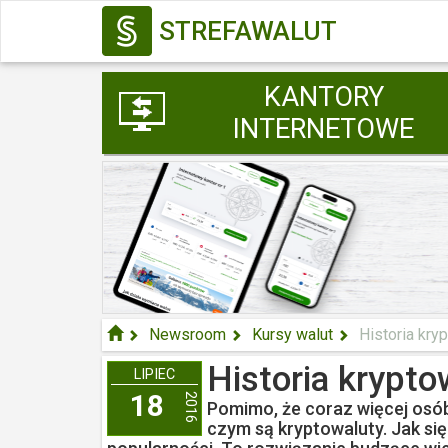
STREFAWALUT
KANTORY
INTERNETOWE
Newsroom
Kursy walut
Historia kry
Historia krypto
LIPIEC
18
2016
Pomimo, że coraz więcej osób 
czym są kryptowaluty. Jak się