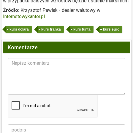
w przypadku dalszych wzrostów będzie ostatnie maksimum.
Źródło:
Krzysztof Pawlak - dealer walutowy w
Internetowykantor.pl
kurs dolara
kurs franka
kurs funta
kurs euro
Komentarze