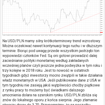
Na USD/PLN mamy silny krótkoterminowy trend wzrostowy.
Można oczekiwać nawet kontynuacji tego ruchu i w dłuższym
terminie. Biorąc pod uwagę przede wszystkim jastrzębi ton
wypowiedzi członków Fed. Są oni gotowi prowadzić dalej
zacieśnianie polityki monetarnej według zakładanych
wcześniej planów czyli jeszcze jedna podwyżka w tym roku i
trzy kolejne w 2018 roku. Jest to nowość w ostatnich
tygodniach gdyż inwestorzy mocno zwątpili w takie działania
władz monetarnych w USA. Jeśli publikowane dane z USA w
tym tygodniu nie zasieją jakiś wątpliwości choćby piątkowe
z rynku pracy to możemy być świadkami dalszego
umocnienia dolara na szerokim rynku. USD/PLN zbliża się
znów do lokalnego oporu z końca sierpnia. Jego złamanie
otworzy drogę do 3,70. Przypomnijmy, że na początku