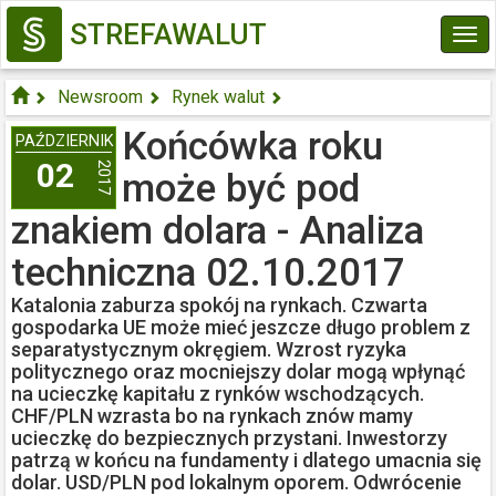
STREFAWALUT
Tog
navi
Newsroom
Rynek walut
Końcówka roku może być pod zna...
Końcówka roku
PAŹDZIERNIK
02
2017
może być pod
znakiem dolara - Analiza
techniczna 02.10.2017
Katalonia zaburza spokój na rynkach. Czwarta
gospodarka UE może mieć jeszcze długo problem z
separatystycznym okręgiem. Wzrost ryzyka
politycznego oraz mocniejszy dolar mogą wpłynąć
na ucieczkę kapitału z rynków wschodzących.
CHF/PLN wzrasta bo na rynkach znów mamy
ucieczkę do bezpiecznych przystani. Inwestorzy
patrzą w końcu na fundamenty i dlatego umacnia się
dolar. USD/PLN pod lokalnym oporem. Odwrócenie