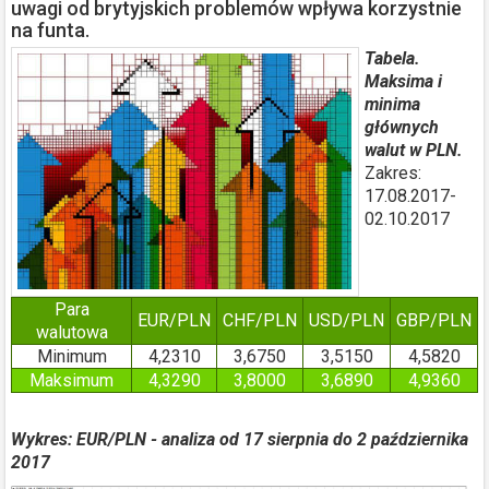
uwagi od brytyjskich problemów wpływa korzystnie
na funta.
Tabela.
Maksima i
minima
głównych
walut w PLN.
Zakres:
17.08.2017-
02.10.2017
Para
EUR/PLN
CHF/PLN
USD/PLN
GBP/PLN
walutowa
Minimum
4,2310
3,6750
3,5150
4,5820
Maksimum
4,3290
3,8000
3,6890
4,9360
Wykres: EUR/PLN - analiza od 17 sierpnia do 2 października
2017