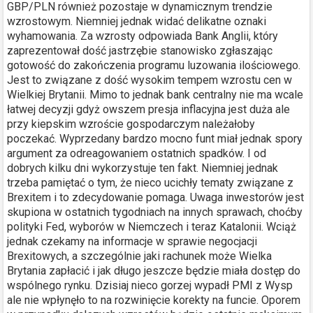
GBP/PLN również pozostaje w dynamicznym trendzie
wzrostowym. Niemniej jednak widać delikatne oznaki
wyhamowania. Za wzrosty odpowiada Bank Anglii, który
zaprezentował dość jastrzębie stanowisko zgłaszając
gotowość do zakończenia programu luzowania ilościowego.
Jest to związane z dość wysokim tempem wzrostu cen w
Wielkiej Brytanii. Mimo to jednak bank centralny nie ma wcale
łatwej decyzji gdyż owszem presja inflacyjna jest duża ale
przy kiepskim wzroście gospodarczym należałoby
poczekać. Wyprzedany bardzo mocno funt miał jednak spory
argument za odreagowaniem ostatnich spadków. I od
dobrych kilku dni wykorzystuje ten fakt. Niemniej jednak
trzeba pamiętać o tym, że nieco ucichły tematy związane z
Brexitem i to zdecydowanie pomaga. Uwaga inwestorów jest
skupiona w ostatnich tygodniach na innych sprawach, choćby
polityki Fed, wyborów w Niemczech i teraz Katalonii. Wciąż
jednak czekamy na informacje w sprawie negocjacji
Brexitowych, a szczególnie jaki rachunek może Wielka
Brytania zapłacić i jak długo jeszcze będzie miała dostęp do
wspólnego rynku. Dzisiaj nieco gorzej wypadł PMI z Wysp
ale nie wpłynęło to na rozwinięcie korekty na funcie. Oporem