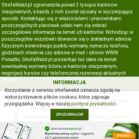
StrefaWalut.pl zgromadziła ponad 2 tysiące kantorów
stacjonarnych, a każdy z nich został opisany w wyczerpujący
sposób. Kontaktując się z właścicielami i pracownikami
poszczególnych placówek udało nam się zebrać
szczegółowe informacje na temat ich kantorów. Wchodząc w
poszczególne wizytówki dowiecie się o dokładnym adresie
fizycznym konkretnego punktu wymiany, numerze telefonu,
godzinach otwarcia czy adresie e-mail i stronie WWW.
Ponadto, StrefaWalut.pl prezentuje też dane na temat
ewentualnej wymiany bilonu w kantorze stacjonarnym,
negocjacji kursów czy telefonicznej rezerwacji aktualnych
stawek.
INFORMACJA
Korzystanie z serwisu strefawalut oznacza zgodę na
wykorzystywanie plików cookies, które zapisuje
FAQ
O stronie
Regulamin
Polityka prywatności
przeglądarka. Więcej w naszej
polityce prywatności.
Newsroom
Facebook
Kontakt
ZROZUMIAŁEM
StrefaWalut
© 2012-2026
Korzystając z serwisu
akceptacjesz
regulamin
,
politykę prywatności oraz informacje
o cookies
.