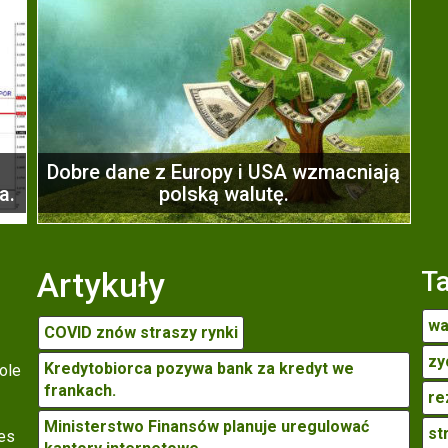
Dobre dane z Europy i USA wzmacniają
a.
polską walutę.
Artykuły
T
wa
COVID znów straszy rynki
zy
Kredytobiorca pozywa bank za kredyt we
ole
frankach.
re
Ministerstwo Finansów planuje uregulować
st
res