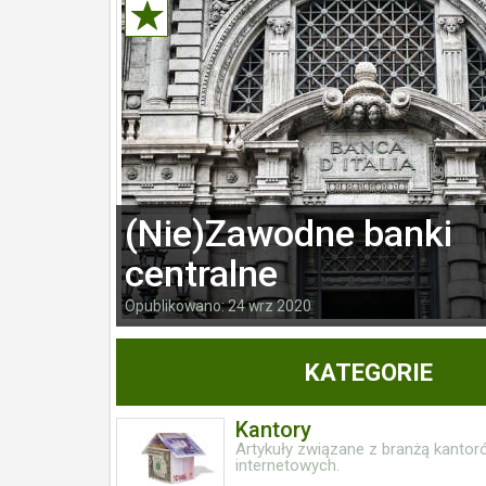
(Nie)Zawodne banki
centralne
Opublikowano: 24 wrz 2020
KATEGORIE
Kantory
Artykuły związane z branżą kantor
internetowych.