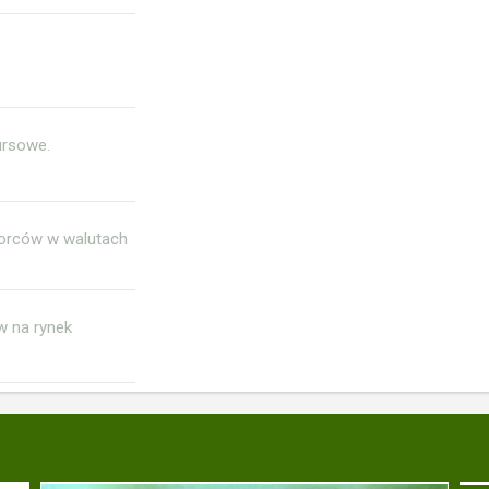
ursowe.
iorców w walutach
w na rynek