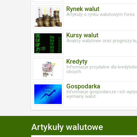
Rynek walut
Artykuły o rynku walutowym forex.
Kursy walut
Analizy walutowe oraz prognozy k
Kredyty
Informacje przydatne dla kredytob
obcych.
Gospodarka
Informacje gospodarcze i ich wpły
wymiany walut.
Artykuły walutowe