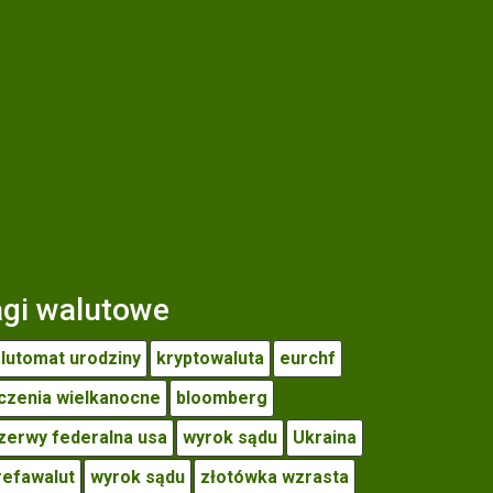
agi walutowe
lutomat urodziny
kryptowaluta
eurchf
czenia wielkanocne
bloomberg
zerwy federalna usa
wyrok sądu
Ukraina
refawalut
wyrok sądu
złotówka wzrasta