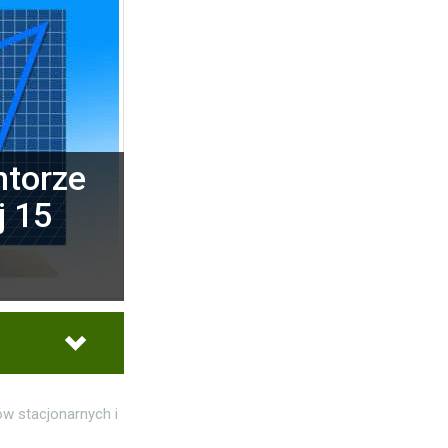
ntorze
j 15
ów stacjonarnych i