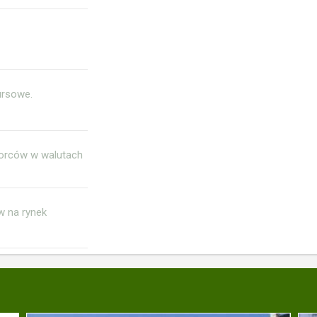
ursowe.
iorców w walutach
w na rynek