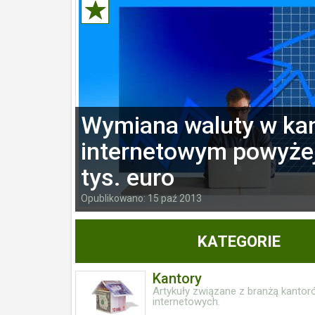
Wymiana waluty w ka
internetowym powyże
tys. euro
Opublikowano: 15 paź 2013
KATEGORIE
Kantory
Artykuły związane z branżą kantor
internetowych.