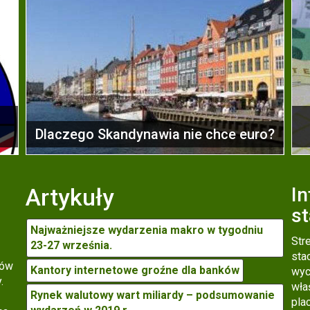
Dlaczego Skandynawia nie chce euro?
Artykuły
In
s
Najważniejsze wydarzenia makro w tygodniu
Str
23-27 września.
sta
tów
Kantory internetowe groźne dla banków
wyc
.
wła
Rynek walutowy wart miliardy – podsumowanie
pla