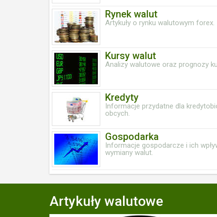
Rynek walut
Artykuły o rynku walutowym forex.
Kursy walut
Analizy walutowe oraz prognozy k
Kredyty
Informacje przydatne dla kredytob
obcych.
Gospodarka
Informacje gospodarcze i ich wpły
wymiany walut.
Artykuły walutowe