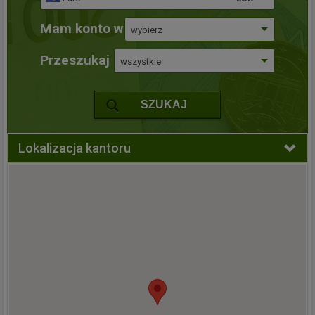
Mam konto w
wybierz
Przeszukaj
wszystkie
SZUKAJ
Lokalizacja kantoru