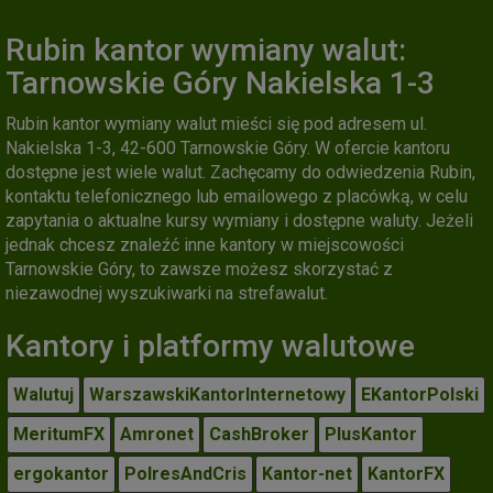
Rubin kantor wymiany walut:
Tarnowskie Góry Nakielska 1-3
Rubin kantor wymiany walut mieści się pod adresem ul.
Nakielska 1-3, 42-600 Tarnowskie Góry. W ofercie kantoru
dostępne jest wiele walut. Zachęcamy do odwiedzenia Rubin,
kontaktu telefonicznego lub emailowego z placówką, w celu
zapytania o aktualne kursy wymiany i dostępne waluty. Jeżeli
jednak chcesz znaleźć inne kantory w miejscowości
Tarnowskie Góry, to zawsze możesz skorzystać z
niezawodnej wyszukiwarki na strefawalut.
Kantory i platformy walutowe
Walutuj
WarszawskiKantorInternetowy
EKantorPolski
MeritumFX
Amronet
CashBroker
PlusKantor
ergokantor
PolresAndCris
Kantor-net
KantorFX