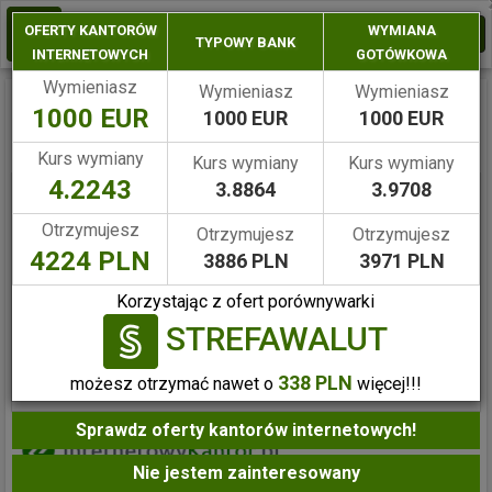
STREFAWALUT
OFERTY KANTORÓW
WYMIANA
Tog
TYPOWY BANK
INTERNETOWYCH
GOTÓWKOWA
navi
Wymieniasz
Wymieniasz
Wymieniasz
1000 EUR
Rubin kantor wymiany walut
1000 EUR
1000 EUR
Kurs wymiany
Kurs wymiany
Kurs wymiany
4.2243
3.8864
3.9708
Dane teleadresowe kantoru
Otrzymujesz
Otrzymujesz
Otrzymujesz
Nazwa kantoru
Rubin kantor wymiany walut
4224 PLN
3886 PLN
3971 PLN
ul. Nakielska 1-3, 42-600
Adres
Korzystając z ofert porównywarki
Tarnowskie Góry
STREFAWALUT
Email
338 PLN
możesz otrzymać nawet o
więcej!!!
Telefon
32 769-10-94
Sprawdz oferty kantorów internetowych!
Nie jestem zainteresowany