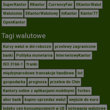
SuperKantor
RKantor
CurrencyFair
EKantorWalut
Walutomix
EKantorWalutowy
InKantor
Kantor77
OpenKantor
Tagi walutowe
Kursy walut w dni robocze
przelewy zagraniczne
banki
Polityka monetarna
InternetowyKantor
ISO 3166-1
franki
międzynarodowe transakcje handlowe
lot
gospodarka
prognoza
przelew do Chin
Kantory online z aplikacjami mobilnymi
forbes
alior bank
kupno-sprzedaz walut
wejście do euro
Indeks cen konsumpcyjnych w UE
notowania walutowe