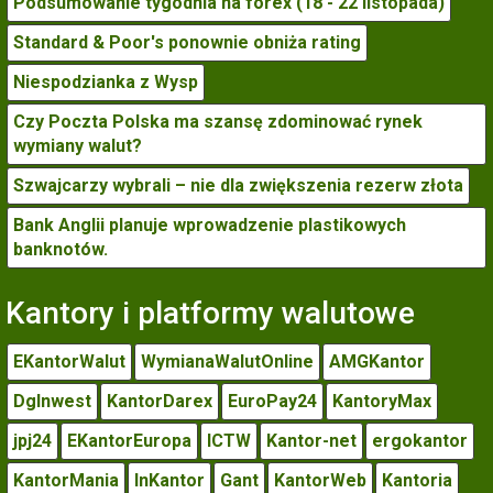
Podsumowanie tygodnia na forex (18 - 22 listopada)
Standard & Poor's ponownie obniża rating
Niespodzianka z Wysp
Czy Poczta Polska ma szansę zdominować rynek
wymiany walut?
Szwajcarzy wybrali – nie dla zwiększenia rezerw złota
Bank Anglii planuje wprowadzenie plastikowych
banknotów.
Kantory i platformy walutowe
EKantorWalut
WymianaWalutOnline
AMGKantor
DgInwest
KantorDarex
EuroPay24
KantoryMax
jpj24
EKantorEuropa
ICTW
Kantor-net
ergokantor
KantorMania
InKantor
Gant
KantorWeb
Kantoria