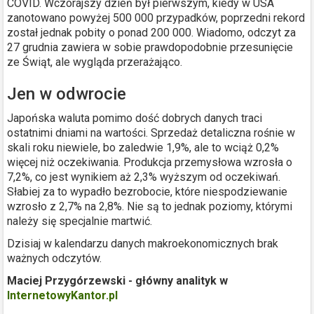
COVID. Wczorajszy dzień był pierwszym, kiedy w USA
zanotowano powyżej 500 000 przypadków, poprzedni rekord
został jednak pobity o ponad 200 000. Wiadomo, odczyt za
27 grudnia zawiera w sobie prawdopodobnie przesunięcie
ze Świąt, ale wygląda przerażająco.
Jen w odwrocie
Japońska waluta pomimo dość dobrych danych traci
ostatnimi dniami na wartości. Sprzedaż detaliczna rośnie w
skali roku niewiele, bo zaledwie 1,9%, ale to wciąż 0,2%
więcej niż oczekiwania. Produkcja przemysłowa wzrosła o
7,2%, co jest wynikiem aż 2,3% wyższym od oczekiwań.
Słabiej za to wypadło bezrobocie, które niespodziewanie
wzrosło z 2,7% na 2,8%. Nie są to jednak poziomy, którymi
należy się specjalnie martwić.
Dzisiaj w kalendarzu danych makroekonomicznych brak
ważnych odczytów.
Maciej Przygórzewski - główny analityk w
InternetowyKantor.pl