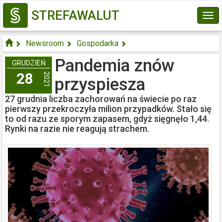
STREFAWALUT
Tog
navi
Newsroom
Gospodarka
Pandemia znów przyspiesza
Pandemia znów
GRUDZIEŃ
28
2021
przyspiesza
27 grudnia liczba zachorowań na świecie po raz
pierwszy przekroczyła milion przypadków. Stało się
to od razu ze sporym zapasem, gdyż sięgnęło 1,44.
Rynki na razie nie reagują strachem.