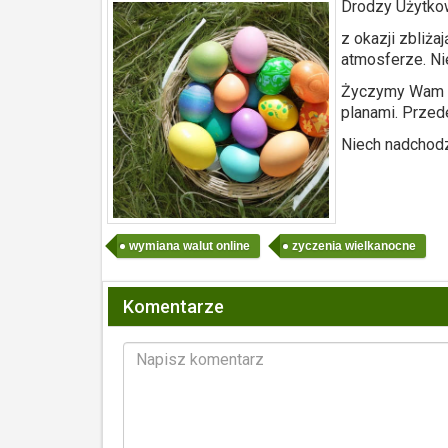
Drodzy Użytkow
z okazji zbliż
atmosferze. Nie
Życzymy Wam ró
planami. Przed
Niech nadchodz
wymiana walut online
zyczenia wielkanocne
Komentarze