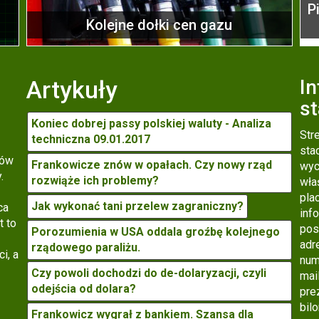
P
Kolejne dołki cen gazu
Artykuły
In
s
Koniec dobrej passy polskiej waluty - Analiza
Str
techniczna 09.01.2017
sta
tów
Frankowicze znów w opałach. Czy nowy rząd
wyc
.
rozwiąże ich problemy?
wła
pla
Jak wykonać tani przelew zagraniczny?
ca
inf
t to
pos
Porozumienia w USA oddala groźbę kolejnego
adr
rządowego paraliżu.
i, a
num
Czy powoli dochodzi do de-dolaryzacji, czyli
mai
odejścia od dolara?
pre
bil
Frankowicz wygrał z bankiem. Szansa dla