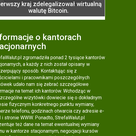
ierwszy kraj zdelegalizował wirtualną
walutę Bitcoin.
formacje o kantorach
tacjonarnych
efaWalut.pl zgromadziła ponad 2 tysiące kantorów
cjonarnych, a każdy z nich został opisany w
zerpujący sposób. Kontaktując się z
ścicielami i pracownikami poszczególnych
cówek udało nam się zebrać szczegółowe
ormacje na temat ich kantorów. Wchodząc w
zczególne wizytówki dowiecie się o dokładnym
esie fizycznym konkretnego punktu wymiany,
erze telefonu, godzinach otwarcia czy adresie e-
l i stronie WWW. Ponadto, StrefaWalut.pl
zentuje też dane na temat ewentualnej wymiany
onu w kantorze stacjonarnym, negocjacji kursów