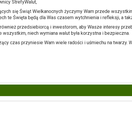
nicy StrefyWalut,
ających się Świąt Wielkanocnych życzymy Wam przede wszystkim 
ch te Święta będą dla Was czasem wytchnienia i refleksji, a tak
wnież przedsiebiorcą i inwestorom, aby Wasze interesy przeb
e wszystkim, niech wymiana walut była korzystna i bezpieczna.
ący czas przyniesie Wam wiele radości i uśmiechu na twarzy. 