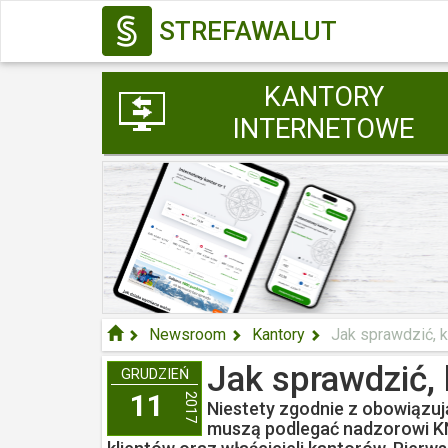
STREFAWALUT
KANTORY
INTERNETOWE
Newsroom
Kantory
Jak sprawdzić, kt
Jak sprawdzić, 
GRUDZIEŃ
11
2017
Niestety zgodnie z obowiązuj
muszą podlegać nadzorowi KNF