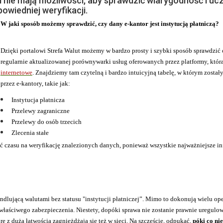
si nie mają możliwości, aby sprawdzić wiarygodność i u
owiedniej weryfikacji.
W jaki sposób możemy sprawdzić, czy dany e-kantor jest instytucją płatniczą?
Dzięki portalowi Strefa Walut możemy w bardzo prosty i szybki sposób sprawdzić
regularnie aktualizowanej porównywarki usług oferowanych przez platformy, któr
internetowe
. Znajdziemy tam czytelną i bardzo intuicyjną tabelę, w którym został
przez e-kantory, takie jak:
Instytucja płatnicza
Przelewy zagraniczne
Przelewy do osób trzecich
Zlecenia stałe
acić czasu na weryfikację znalezionych danych, ponieważ wszystkie najważniejsze i
ndlującą walutami bez statusu "instytucji płatniczej”. Mimo to dokonują wielu oper
właściwego zabezpieczenia. Niestety, dopóki sprawa nie zostanie prawnie uregulow
e z dużą łatwością zagnieżdżają się też w sieci. Na szczęście, odpukać,
póki co ni