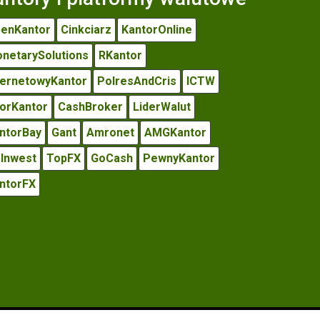
enKantor
Cinkciarz
KantorOnline
netarySolutions
RKantor
ternetowyKantor
PolresAndCris
ICTW
iorKantor
CashBroker
LiderWalut
ntorBay
Gant
Amronet
AMGKantor
Inwest
TopFX
GoCash
PewnyKantor
ntorFX