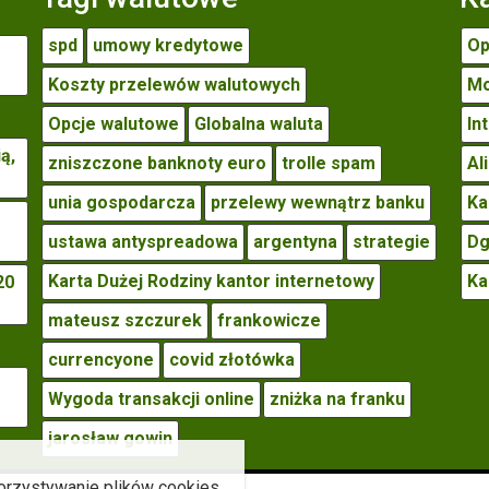
spd
umowy kredytowe
Op
Koszty przelewów walutowych
Mo
Opcje walutowe
Globalna waluta
In
ą,
zniszczone banknoty euro
trolle spam
Al
unia gospodarcza
przelewy wewnątrz banku
Ka
ustawa antyspreadowa
argentyna
strategie
Dg
Karta Dużej Rodziny kantor internetowy
Ka
20
mateusz szczurek
frankowicze
currencyone
covid złotówka
Wygoda transakcji online
zniżka na franku
jarosław gowin
orzystywanie plików cookies,