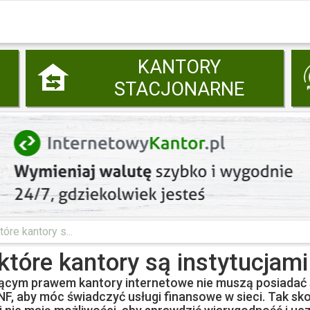
KANTORY
STACJONARNE
óre kantory s...
które kantory są instytucjami
ącym prawem kantory internetowe nie muszą posiadać sta
, aby móc świadczyć usługi finansowe w sieci. Tak sk