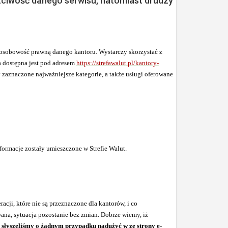
czciwość danego serwisu, natomiast drudzy
 osobowość prawną danego kantoru. Wystarczy skorzystać z
a dostępna jest pod adresem
https://strefawalut.pl/kantory-
y zaznaczone najważniejsze kategorie, a także usługi oferowane
nformacje zostały umieszczone w Strefie Walut.
acji, które nie są przeznaczone dla kantorów, i co
ana, sytuacja pozostanie bez zmian. Dobrze wiemy, iż
e słyszeliśmy o żadnym przypadku nadużyć w ze strony e-