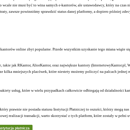
 to wcale nie musi być to wina samych e-kantorów, ale ustawodawcy, który na czas 
a straty, zawsze powinniśmy sprawdzić status danej platformy, a dopiero później z
ród kantorów online zbyt popularne. Przede wszystkim uzyskanie tego miana wiąże si
takie jak RKantor, AliorKantor, oraz największe kantory (InternetowyKantor.pl, W
cze kilka mniejszych placówek, które niestety możemy policzyć na palcach jednej r
 pakiety usług, które w wielu przypadkach całkowicie odbiegają od działalności 
óry prawnie nie posiada statusu Instytucji Płatniczej to oszuści, którzy mogą nas 
wej realizacji transakcji, warto skorzystać z tych platform, które zostały w pełn
nstytucja płatnicza