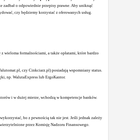
nie zadbał o odpowiednie przepisy prawne.
Aby uniknąć
decydować, czy będziemy korzystać z oferowanych usług.
ę z wieloma formalnościami, a także opłatami, które bardzo
alutomat.pl, czy Cinkciarz.pl) posiadają wspomniany status.
ęki, np. WalutaExpress lub ErgoKantor.
kantorów i w dużej mierze, wchodzą w kompetencje banków.
wykorzystać, bo z pewnością tak nie jest. Jeśli jednak zależy
i uwierzytelnione przez Komisję Nadzoru Finansowego.