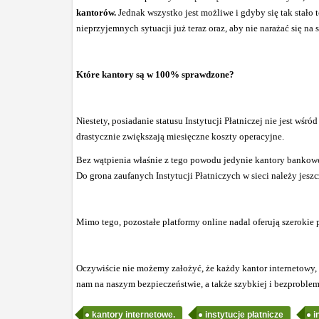
kantorów.
Jednak wszystko jest możliwe i gdyby się tak stało
nieprzyjemnych sytuacji już teraz oraz, aby nie narażać się n
Które kantory są w 100% sprawdzone?
Niestety, posiadanie statusu Instytucji Płatniczej nie jest wś
drastycznie zwiększają miesięczne koszty operacyjne.
Bez wątpienia właśnie z tego powodu jedynie kantory bankowe, 
Do grona zaufanych Instytucji Płatniczych w sieci należy jesz
Mimo tego, pozostałe platformy online nadal oferują szerokie
Oczywiście nie możemy założyć, że każdy kantor internetowy, kt
nam na naszym bezpieczeństwie, a także szybkiej i bezproblemo
kantory internetowe.
instytucje płatnicze
i