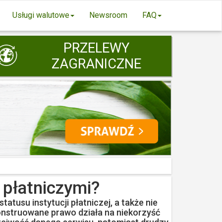
Usługi walutowe
Newsroom
FAQ
PRZELEWY
ZAGRANICZNE
 płatniczymi?
tusu instytucji płatniczej, a także nie
onstruowane prawo działa na niekorzyść