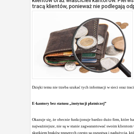
klientów oraz właścicieli kantorów. Pierw
tracą klientów, ponieważ nie podlegają odp
Dzięki temu nie trzeba szukać tych informacji w sieci oraz tr
E-kantory bez statusu „instytucji płatniczej”
Okazuje się, że obecnie funkcjonuje bardzo dużo firm, które ha
najważniejsze, nie są w stanie zagwarantować swoim klientom 
skutkiem braków prawnych często są oszustwa i nadużycia, któr