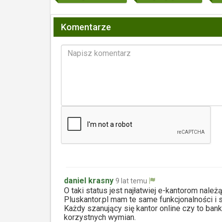
Komentarze
daniel krasny
9 lat temu
O taki status jest najłatwiej e-kantorom nal
Pluskantor.pl mam te same funkcjonalności i
Każdy szanujący się kantor online czy to ban
korzystnych wymian.